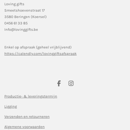
Loving gifts
Smeetshoevenstraat 17
3580 Beringen (Koersel)
0456 61 33 85
Info@lovinggifts.be
Enkel op afspraak (geheel vrijblijvend)
https://calendly.com/lovinggiftsafspraak
F
I
a
n
c
s
Productie- & leveringstermijn
e
t
Ligging
b
a
o
g
Verzenden en retourneren
o
r
k
a
Algemene voorwaarden
m