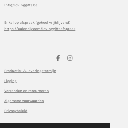
Info@lovinggifts.be
Enkel op afspraak (geheel vrijblijvend)
https://calendly.com/lovinggiftsafspraak
F
I
a
n
c
s
Productie- & leveringstermijn
e
t
Ligging
b
a
o
g
Verzenden en retourneren
o
r
k
a
Algemene voorwaarden
m
Privacybeleid
© 2023 - 2026 Loving gifts