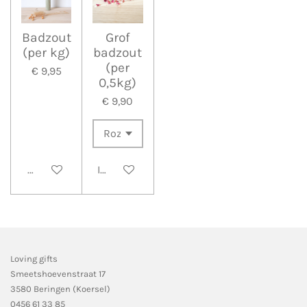
Badzout
Grof
(per kg)
badzout
(per
€ 9,95
0,5kg)
€ 9,90
Bekijk details
In winkelwagen
Loving gifts
Smeetshoevenstraat 17
3580 Beringen (Koersel)
0456 61 33 85