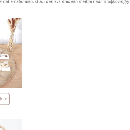
ntatiematerialen, stuur dan eventjes een mailtje naar info@lovinggif
ukken