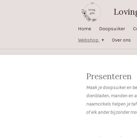
Ga
Loving
direct
naar
Home
Doopsuiker
C
de
Webshop
Over ons
hoofdinhoud
Presenteren
Maak je doopsuiker en bed
dienbladen, manden en an
naamcirkels helpen je tafe
of elk ander bijzonder m