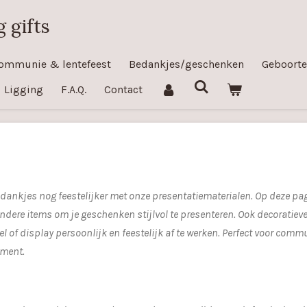
 gifts
ommunie & lentefeest
Bedankjes/geschenken
Geboorte
Ligging
F.A.Q.
Contact
ankjes nog feestelijker met onze presentatiematerialen. Op deze pag
dere items om je geschenken stijlvol te presenteren. Ook decoratiev
l of display persoonlijk en feestelijk af te werken. Perfect voor commu
oment.