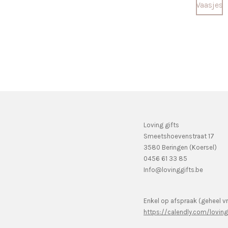
Vaasjes
Loving gifts
Smeetshoevenstraat 17
3580 Beringen (Koersel)
0456 61 33 85
Info@lovinggifts.be
Enkel op afspraak (geheel vr
https://calendly.com/lovin