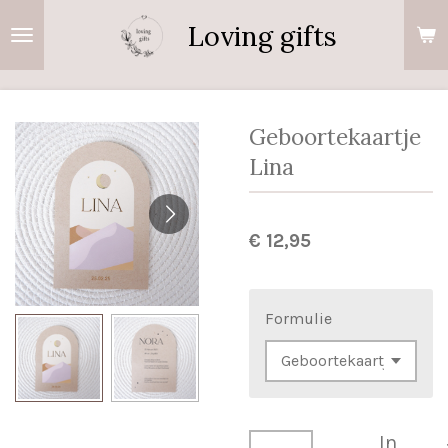
Ga
Loving gifts
direct
naar
de
hoofdinhoud
Geboortekaartje
Lina
€ 12,95
Formulie
In