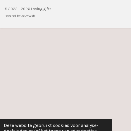
© 2023 - 2026 Loving gifts
Powered by
JouwWeb
Deze website gebruikt cookies voor analyse-
doeleinden en/of het tonen van advertenties.