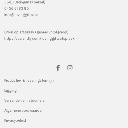
3580 Beringen (Koersel)
0456 61 33 85
Info@lovinggifts.be
Enkel op afspraak (geheel vrijblijvend)
https://calendly.com/lovinggiftsafspraak
F
I
a
n
c
s
Productie- & leveringstermijn
e
t
Ligging
b
a
o
g
Verzenden en retourneren
o
r
k
a
Algemene voorwaarden
m
Privacybeleid