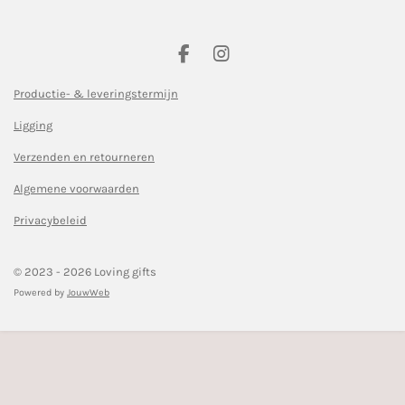
F
I
a
n
c
s
Productie- & leveringstermijn
e
t
Ligging
b
a
o
g
Verzenden en retourneren
o
r
k
a
Algemene voorwaarden
m
Privacybeleid
© 2023 - 2026 Loving gifts
Powered by
JouwWeb