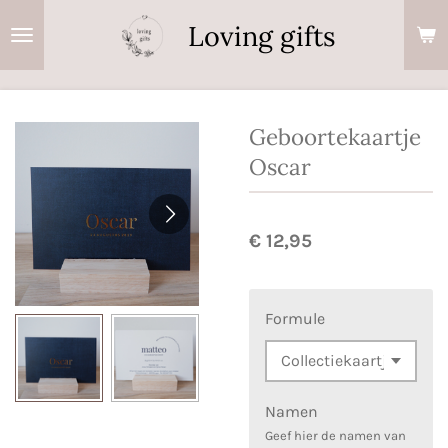
Ga
Loving gifts
direct
naar
de
hoofdinhoud
Geboortekaartje
Oscar
€ 12,95
Formule
Namen
Geef hier de namen van