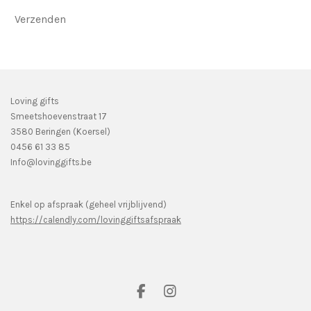
Verzenden
Loving gifts
Smeetshoevenstraat 17
3580 Beringen (Koersel)
0456 61 33 85
Info@lovinggifts.be
Enkel op afspraak (geheel vrijblijvend)
https://calendly.com/lovinggiftsafspraak
F
I
a
n