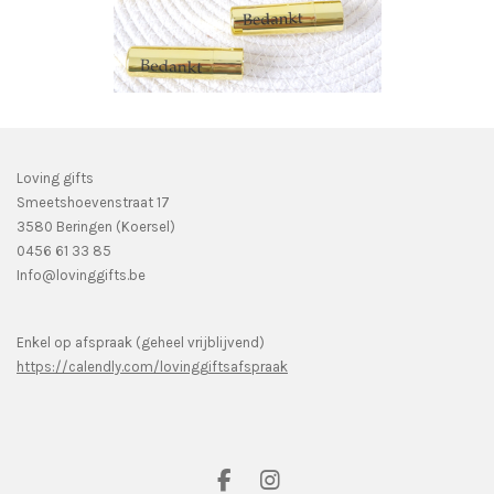
Loving gifts
Smeetshoevenstraat 17
3580 Beringen (Koersel)
0456 61 33 85
Info@lovinggifts.be
Enkel op afspraak (geheel vrijblijvend)
https://calendly.com/lovinggiftsafspraak
F
I