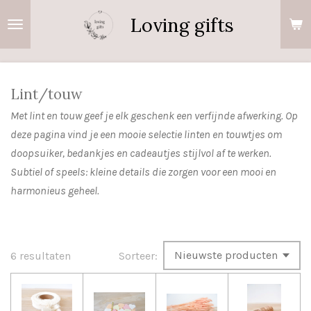
Ga
Loving gifts
direct
naar
de
hoofdinhoud
Lint/touw
Met lint en touw geef je elk geschenk een verfijnde afwerking. Op
deze pagina vind je een mooie selectie linten en touwtjes om
doopsuiker, bedankjes en cadeautjes stijlvol af te werken.
Subtiel of speels: kleine details die zorgen voor een mooi en
harmonieus geheel.
6 resultaten
Sorteer: