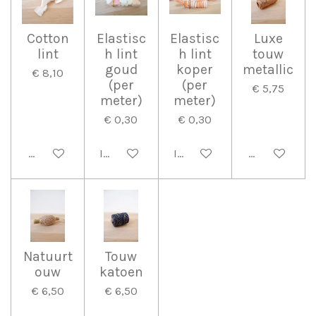
Cotton
Elastisc
Elastisc
Luxe
lint
h lint
h lint
touw
goud
koper
metallic
€ 8,10
(per
(per
€ 5,75
meter)
meter)
€ 0,30
€ 0,30
Bekijk details
In winkelwagen
In winkelwagen
Bekijk detail
Natuurt
Touw
ouw
katoen
€ 6,50
€ 6,50