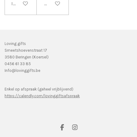
In winkelwagen
Bekijk details
Loving gifts
Smeetshoevenstraat 17
3580 Beringen (Koersel)
0456 61 33 85
Info@lovinggifts.be
Enkel op afspraak (geheel vrijblijvend)
https://calendly.com/lovinggiftsafspraak
F
I
a
n