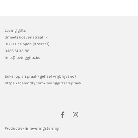
Loving gifts
Smeetshoevenstraat 17
3580 Beringen (Koersel)
0456 61 33 85
Info@lovinggifts.be
Enkel op afspraak (geheel vrijblijvend)
https://calendly.com/lovinggiftsafspraak
F
I
a
n
c
s
Productie- & leveringstermijn
e
t