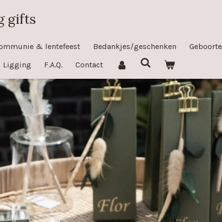
 gifts
ommunie & lentefeest
Bedankjes/geschenken
Geboorte
Ligging
F.A.Q.
Contact