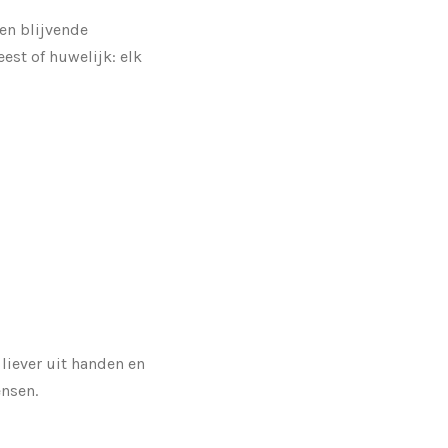
een blijvende
est of huwelijk: elk
 liever uit handen en
ensen.