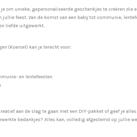
k je om
unieke, gepersonaliseerde geschenkjes
te creëren die 
 jullie feest. Van de komst van een baby tot communie, lentefe
en liefde uitgewerkt.
gen (Koersel) kan je terecht voor:
munie- en lentefeesten
s
creatief aan de slag te gaan met een DIY-pakket of geef je alles
gewerkte bedankjes? Alles kan, volledig afgestemd op jullie w