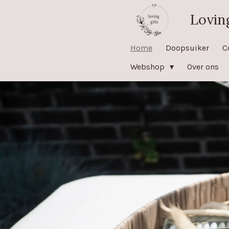
Ga
Loving
direct
naar
Home
Doopsuiker
C
de
Webshop
Over ons
hoofdinhoud