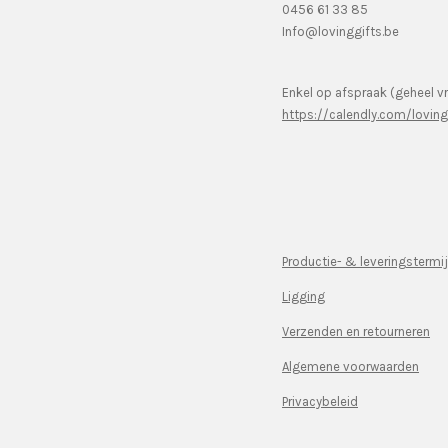
0456 61 33 85
Info@lovinggifts.be
Enkel op afspraak (geheel vr
https://calendly.com/lovin
Productie- & leveringstermi
Ligging
Verzenden en retourneren
Algemene voorwaarden
Privacybeleid