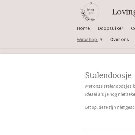
Ga
Loving
direct
naar
Home
Doopsuiker
C
de
Webshop
Over ons
hoofdinhoud
Stalendoosje
Met onze stalendoosjes ku
Ideaal als je nog niet zek
Let op: deze zijn niet ges