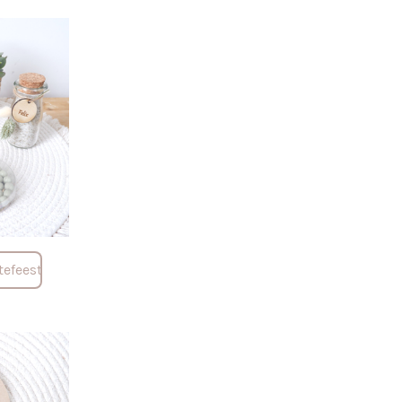
efeest