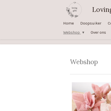
Ga
Loving
direct
naar
Home
Doopsuiker
C
de
Webshop
Over ons
hoofdinhoud
Webshop