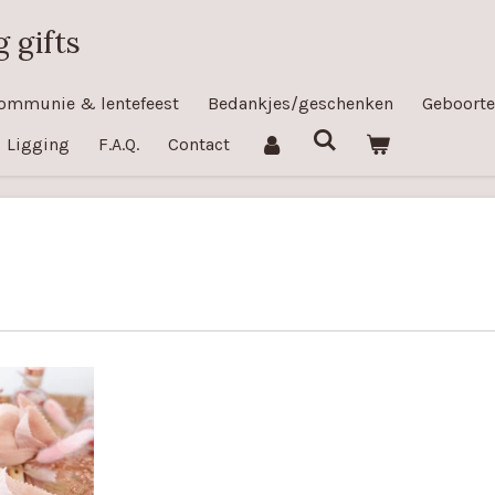
 gifts
ommunie & lentefeest
Bedankjes/geschenken
Geboorte
Ligging
F.A.Q.
Contact