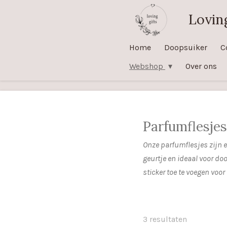
Ga
Loving
direct
naar
Home
Doopsuiker
C
de
Webshop
Over ons
hoofdinhoud
Parfumflesjes
Onze parfumflesjes zijn ee
geurtje en ideaal voor do
sticker toe te voegen voor
3 resultaten