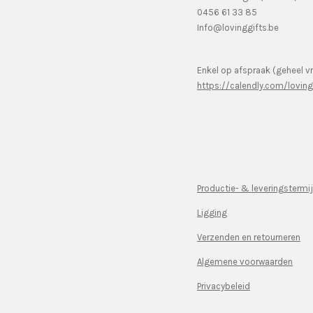
0456 61 33 85
Info@lovinggifts.be
Enkel op afspraak (geheel vr
https://calendly.com/lovin
Productie- & leveringstermi
Ligging
Verzenden en retourneren
Algemene voorwaarden
Privacybeleid