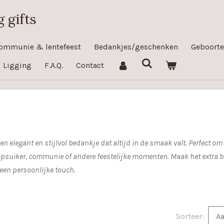
 gifts
ommunie & lentefeest
Bedankjes/geschenken
Geboorte
Ligging
F.A.Q.
Contact
n elegant en stijlvol bedankje dat altijd in de smaak valt. Perfect om 
opsuiker, communie of andere feestelijke momenten. Maak het extra bi
 een persoonlijke touch.
Sorteer: