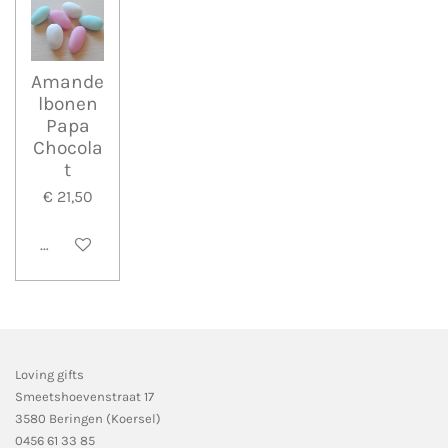
Amande
lbonen
Papa
Chocola
t
€ 21,50
Bekijk details
Loving gifts
Smeetshoevenstraat 17
3580 Beringen (Koersel)
0456 61 33 85