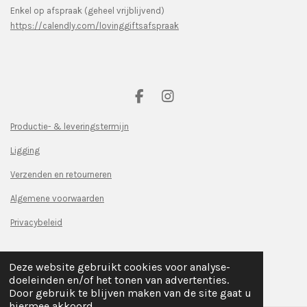
Enkel op afspraak (geheel vrijblijvend)
https://calendly.com/lovinggiftsafspraak
F
I
a
n
c
s
Productie- & leveringstermijn
e
t
Ligging
b
a
o
g
Verzenden en retourneren
o
r
k
a
Algemene voorwaarden
m
Privacybeleid
© 2023 - 2026 Loving gifts
Deze website gebruikt cookies voor analyse-
Powered by
JouwWeb
doeleinden en/of het tonen van advertenties.
Door gebruik te blijven maken van de site gaat u
hiermee akkoord.