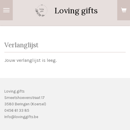
Ga
Loving gifts
direct
naar
de
hoofdinhoud
Verlanglijst
Jouw verlanglijst is leeg.
Loving gifts
Smeetshoevenstraat 17
3580 Beringen (Koersel)
0456 61 33 85
Info@lovinggifts.be