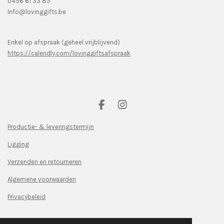
0456 61 33 85
Info@lovinggifts.be
Enkel op afspraak (geheel vrijblijvend)
https://calendly.com/lovinggiftsafspraak
F
I
a
n
c
s
Productie- & leveringstermijn
e
t
Ligging
b
a
o
g
Verzenden en retourneren
o
r
k
a
Algemene voorwaarden
m
Privacybeleid