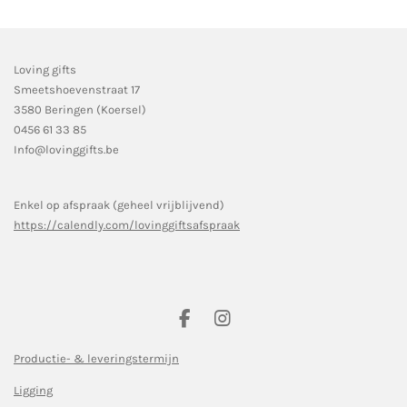
Loving gifts
Smeetshoevenstraat 17
3580 Beringen (Koersel)
0456 61 33 85
Info@lovinggifts.be
Enkel op afspraak (geheel vrijblijvend)
https://calendly.com/lovinggiftsafspraak
F
I
a
n
c
s
Productie- & leveringstermijn
e
t
Ligging
b
a