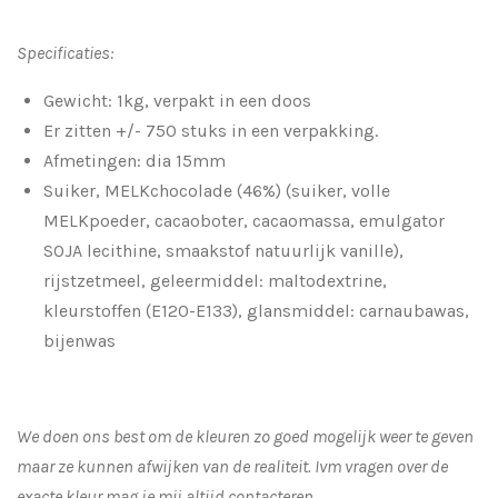
Specificaties:
Gewicht: 1kg, verpakt in een doos
Er zitten +/- 750 stuks in een verpakking.
Afmetingen: dia 15mm
Suiker, MELKchocolade (46%) (suiker, volle
MELKpoeder, cacaoboter, cacaomassa, emulgator
SOJA lecithine, smaakstof natuurlijk vanille),
rijstzetmeel, geleermiddel: maltodextrine,
kleurstoffen (E120-E133), glansmiddel: carnaubawas,
bijenwas
We doen ons best om de kleuren zo goed mogelijk weer te geven
maar ze kunnen afwijken van de realiteit. Ivm vragen over de
exacte kleur mag je mij altijd contacteren.