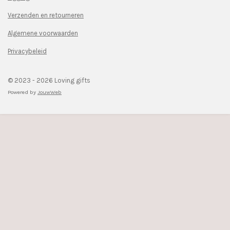
o
g
Verzenden en retourneren
o
r
k
a
Algemene voorwaarden
m
Privacybeleid
© 2023 - 2026 Loving gifts
Powered by
JouwWeb