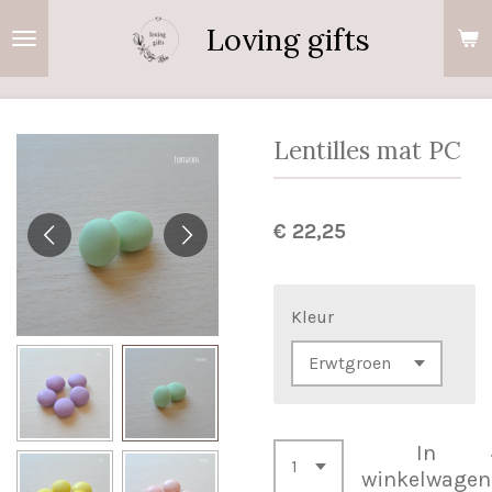
Ga
Loving gifts
direct
naar
de
hoofdinhoud
Lentilles mat PC
€ 22,25
Kleur
In
winkelwagen