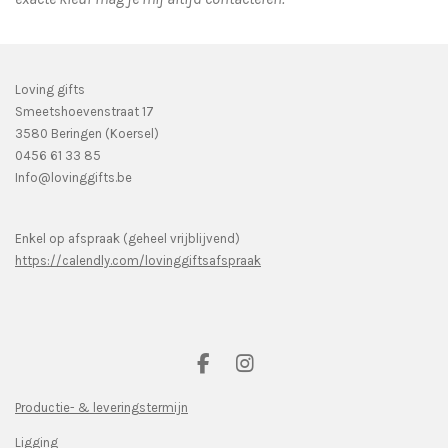
Loving gifts
Smeetshoevenstraat 17
3580 Beringen (Koersel)
0456 61 33 85
Info@lovinggifts.be
Enkel op afspraak (geheel vrijblijvend)
https://calendly.com/lovinggiftsafspraak
F
I
a
n
c
s
Productie- & leveringstermijn
e
t
Ligging
b
a