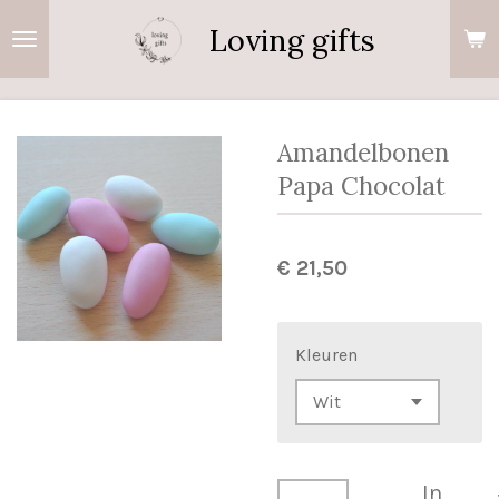
Ga
Loving gifts
direct
naar
de
hoofdinhoud
Amandelbonen
Papa Chocolat
€ 21,50
Kleuren
In