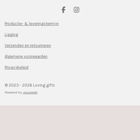
F
I
a
n
c
s
Productie- & leveringstermijn
e
t
Ligging
b
a
o
g
Verzenden en retourneren
o
r
k
a
Algemene voorwaarden
m
Privacybeleid
© 2023 - 2026 Loving gifts
Powered by
JouwWeb