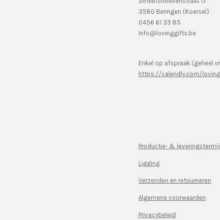
Smeetshoevenstraat 17
3580 Beringen (Koersel)
0456 61 33 85
Info@lovinggifts.be
Enkel op afspraak (geheel vr
https://calendly.com/lovin
Productie- & leveringstermi
Ligging
Verzenden en retourneren
Algemene voorwaarden
Privacybeleid