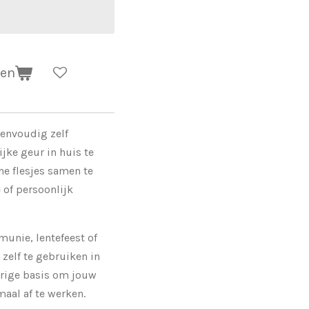
gen
eenvoudig zelf
jke geur in huis te
ne flesjes samen te
e of persoonlijk
munie, lentefeest of
zelf te gebruiken in
urige basis om jouw
aal af te werken.