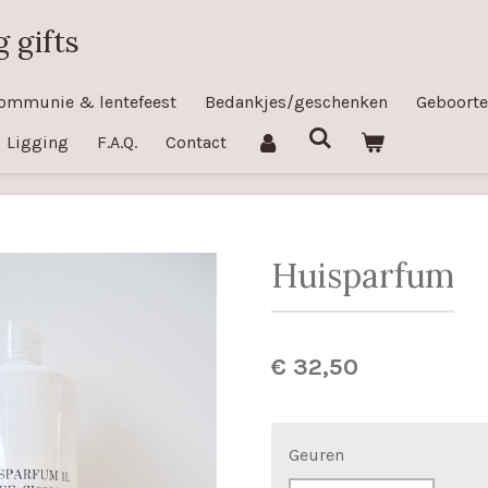
 gifts
ommunie & lentefeest
Bedankjes/geschenken
Geboorte
Ligging
F.A.Q.
Contact
Huisparfum
€ 32,50
Geuren