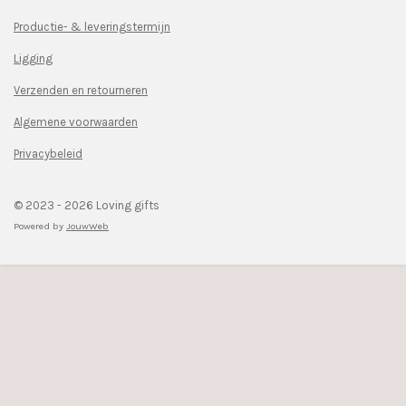
a
n
c
s
Productie- & leveringstermijn
e
t
Ligging
b
a
o
g
Verzenden en retourneren
o
r
k
a
Algemene voorwaarden
m
Privacybeleid
© 2023 - 2026 Loving gifts
Powered by
JouwWeb