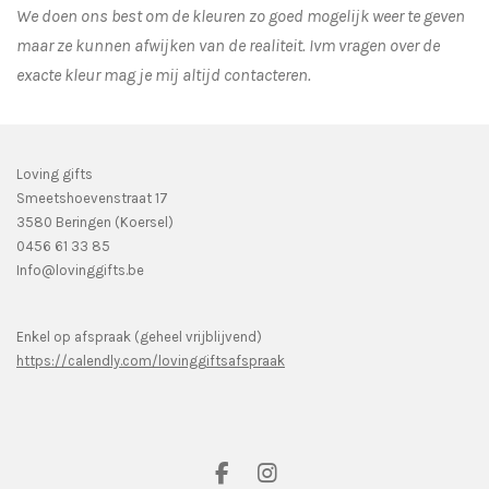
We doen ons best om de kleuren zo goed mogelijk weer te geven
maar ze kunnen afwijken van de realiteit. Ivm vragen over de
exacte kleur mag je mij altijd contacteren.
Loving gifts
Smeetshoevenstraat 17
3580 Beringen (Koersel)
0456 61 33 85
Info@lovinggifts.be
Enkel op afspraak (geheel vrijblijvend)
https://calendly.com/lovinggiftsafspraak
F
I