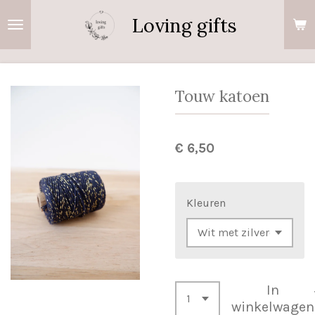
Ga
Loving gifts
direct
naar
de
hoofdinhoud
Touw katoen
€ 6,50
Kleuren
In
winkelwagen