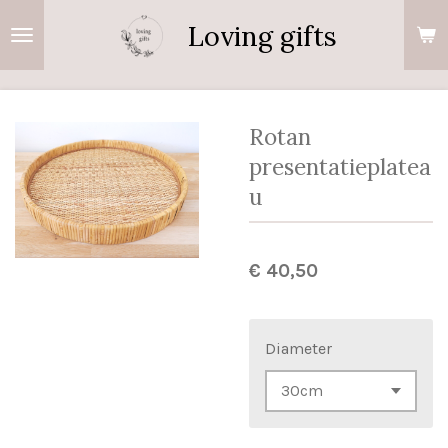
Ga
Loving gifts
direct
naar
de
hoofdinhoud
Rotan
presentatieplatea
u
€ 40,50
Diameter