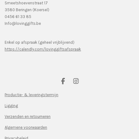
Smeetshoevenstraat 17
3580 Beringen (Koersel)
0456 61 33 85
Info@lovinggifts.be
Enkel op afspraak (geheel vrijblijvend)
https://calendly.com/lovinggiftsafspraak
F
I
a
n
c
s
Productie- & leveringstermijn
e
t
Ligging
b
a
o
g
Verzenden en retourneren
o
r
k
a
Algemene voorwaarden
m
Privacybeleid