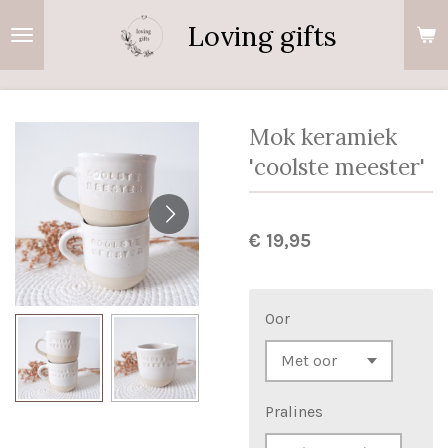
Ga
Loving gifts
direct
naar
de
hoofdinhoud
Mok keramiek
'coolste meester'
€ 19,95
Oor
Pralines