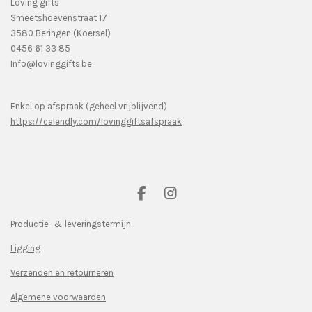
Loving gifts
Smeetshoevenstraat 17
3580 Beringen (Koersel)
0456 61 33 85
Info@lovinggifts.be
Enkel op afspraak (geheel vrijblijvend)
https://calendly.com/lovinggiftsafspraak
F
I
a
n
c
s
Productie- & leveringstermijn
e
t
Ligging
b
a
o
g
Verzenden en retourneren
o
r
k
a
Algemene voorwaarden
m