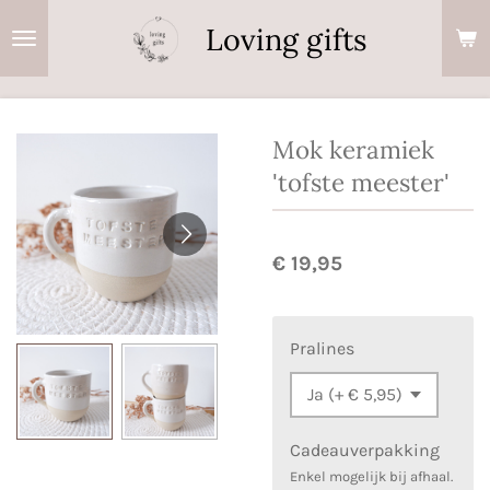
Ga
Loving gifts
direct
naar
de
hoofdinhoud
Mok keramiek
'tofste meester'
€ 19,95
Pralines
Cadeauverpakking
Enkel mogelijk bij afhaal.