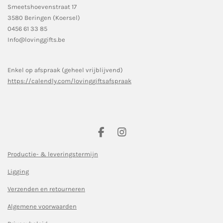
Smeetshoevenstraat 17
3580 Beringen (Koersel)
0456 61 33 85
Info@lovinggifts.be
Enkel op afspraak (geheel vrijblijvend)
https://calendly.com/lovinggiftsafspraak
F
I
a
n
c
s
Productie- & leveringstermijn
e
t
Ligging
b
a
o
g
Verzenden en retourneren
o
r
k
a
Algemene voorwaarden
m