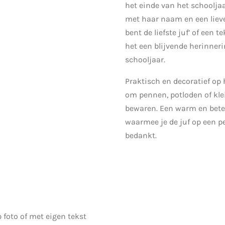
het einde van het schoolja
met haar naam en een lieve
bent de liefste juf’ of een 
het een blijvende herinneri
schooljaar.
Praktisch en decoratief op 
om pennen, potloden of klei
bewaren. Een warm en bete
waarmee je de juf op een p
bedankt.
 foto of met eigen tekst