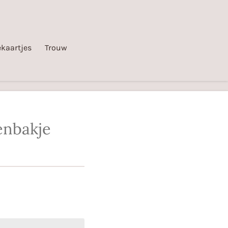
kaartjes
Trouw
enbakje