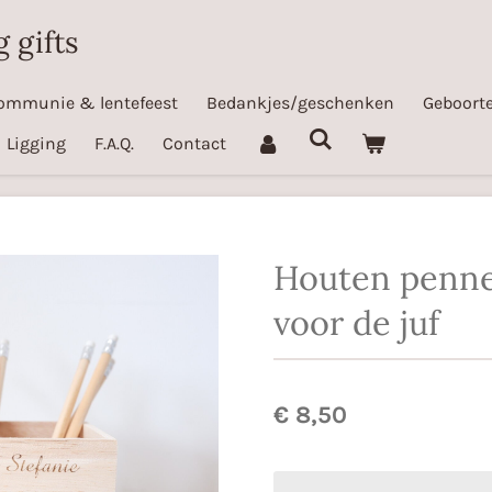
 gifts
ommunie & lentefeest
Bedankjes/geschenken
Geboorte
Ligging
F.A.Q.
Contact
Houten penn
voor de juf
€ 8,50