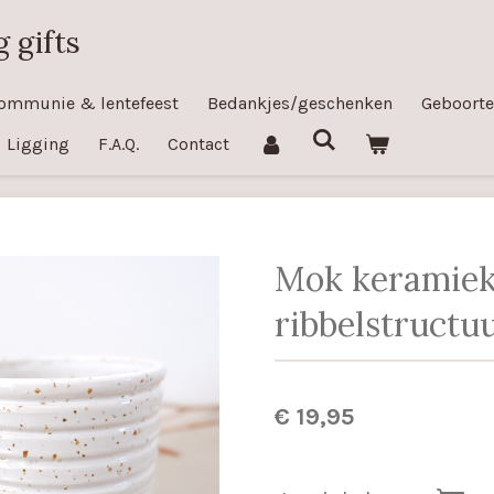
 gifts
ommunie & lentefeest
Bedankjes/geschenken
Geboorte
Ligging
F.A.Q.
Contact
Mok keramiek
ribbelstructu
€ 19,95