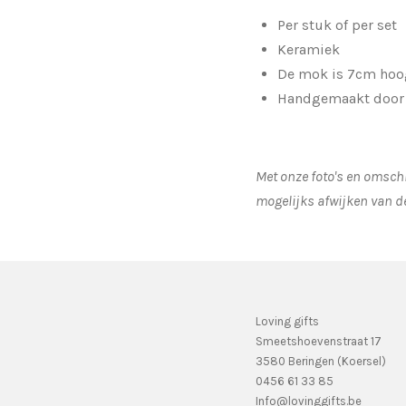
Per stuk of per set
Keramiek
De mok is 7cm hoo
Handgemaakt door I
Met onze foto's en omschr
mogelijks afwijken van d
Loving gifts
Smeetshoevenstraat 17
3580 Beringen (Koersel)
0456 61 33 85
Info@lovinggifts.be