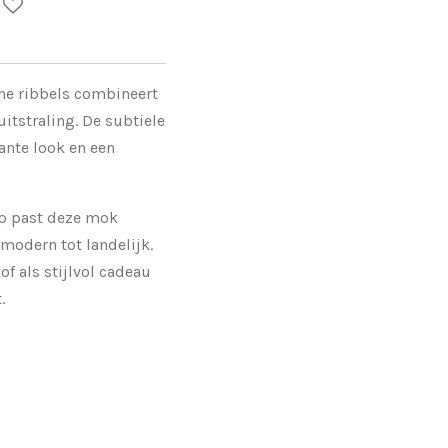
ne ribbels combineert
itstraling. De subtiele
ante look en een
rp past deze mok
n modern tot landelijk.
of als stijlvol cadeau
.