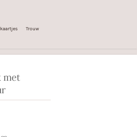
kaartjes
Trouw
 met
ur