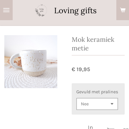
Ga
Loving gifts
direct
naar
de
hoofdinhoud
Mok keramiek
metie
€ 19,95
Gevuld met pralines
In