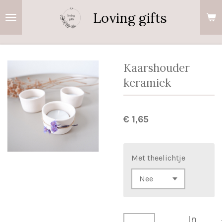
Ga
Loving gifts
direct
naar
de
hoofdinhoud
Kaarshouder
keramiek
€ 1,65
Met theelichtje
In