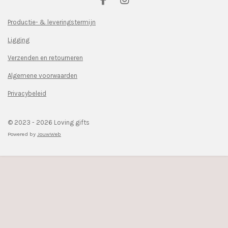
F
I
a
n
c
s
Productie- & leveringstermijn
e
t
Ligging
b
a
o
g
Verzenden en retourneren
o
r
k
a
Algemene voorwaarden
m
Privacybeleid
© 2023 - 2026 Loving gifts
Powered by
JouwWeb