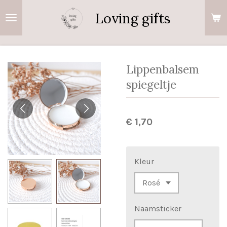
Ga
Loving gifts
direct
naar
de
hoofdinhoud
Lippenbalsem
spiegeltje
€ 1,70
Kleur
Naamsticker