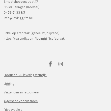
Smeetshoevenstraat 17
3580 Beringen (Koersel)
0456 61 33 85
Info@lovinggifts.be
Enkel op afspraak (geheel vrijblijvend)
https://calendly.com/lovinggiftsafspraak
F
I
a
n
c
s
Productie- & leveringstermijn
e
t
Ligging
b
a
o
g
Verzenden en retourneren
o
r
k
a
Algemene voorwaarden
m
Privacybeleid