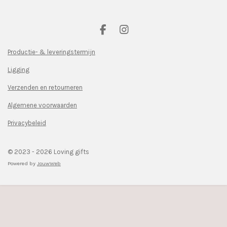
F
I
a
n
c
s
Productie- & leveringstermijn
e
t
Ligging
b
a
o
g
Verzenden en retourneren
o
r
k
a
Algemene voorwaarden
m
Privacybeleid
© 2023 - 2026 Loving gifts
Powered by
JouwWeb