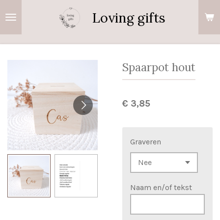
Ga
Loving gifts
direct
naar
de
hoofdinhoud
Spaarpot hout
€ 3,85
Graveren
Naam en/of tekst