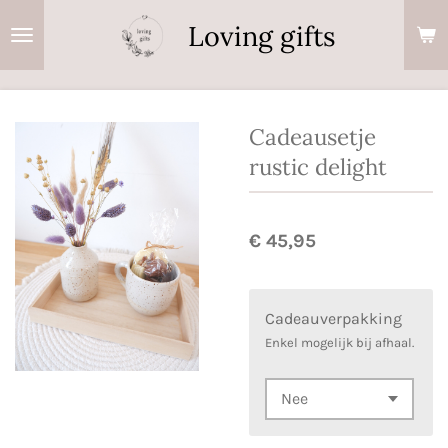
Ga
Loving gifts
direct
naar
de
hoofdinhoud
Cadeausetje
rustic delight
€ 45,95
Cadeauverpakking
Enkel mogelijk bij afhaal.