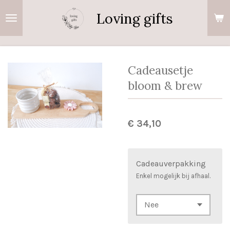
Ga
Loving gifts
direct
naar
de
hoofdinhoud
Cadeausetje
bloom & brew
€ 34,10
Cadeauverpakking
Enkel mogelijk bij afhaal.