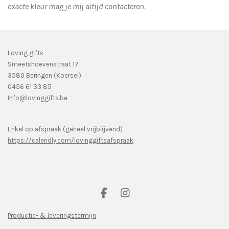
exacte kleur mag je mij altijd contacteren.
Loving gifts
Smeetshoevenstraat 17
3580 Beringen (Koersel)
0456 61 33 85
Info@lovinggifts.be
Enkel op afspraak (geheel vrijblijvend)
https://calendly.com/lovinggiftsafspraak
F
I
a
n
c
s
Productie- & leveringstermijn
e
t