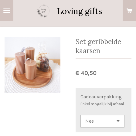
Ga
Loving gifts
direct
naar
de
hoofdinhoud
Set geribbelde
kaarsen
€ 40,50
Cadeauverpakking
Enkel mogelijk bij afhaal.