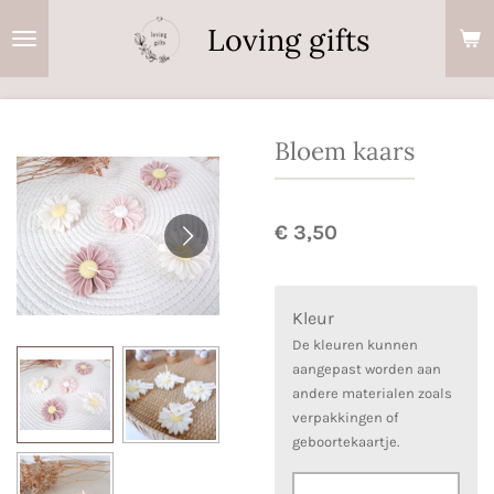
Ga
Loving gifts
direct
naar
de
hoofdinhoud
Bloem kaars
€ 3,50
Kleur
De kleuren kunnen
aangepast worden aan
andere materialen zoals
verpakkingen of
geboortekaartje.