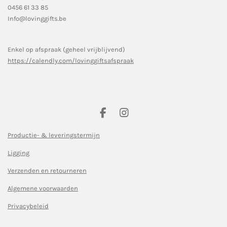
0456 61 33 85
Info@lovinggifts.be
Enkel op afspraak (geheel vrijblijvend)
https://calendly.com/lovinggiftsafspraak
F
I
a
n
c
s
Productie- & leveringstermijn
e
t
Ligging
b
a
o
g
Verzenden en retourneren
o
r
k
a
Algemene voorwaarden
m
Privacybeleid