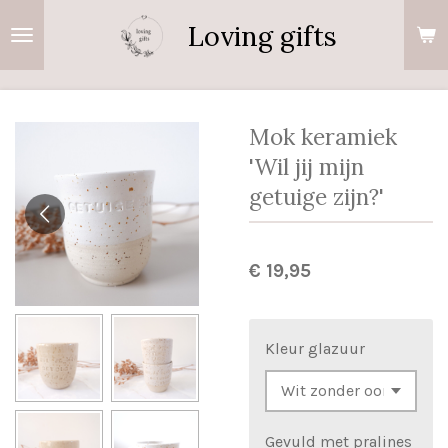
Ga
Loving gifts
direct
naar
de
hoofdinhoud
Mok keramiek
'Wil jij mijn
getuige zijn?'
€ 19,95
Kleur glazuur
Gevuld met pralines