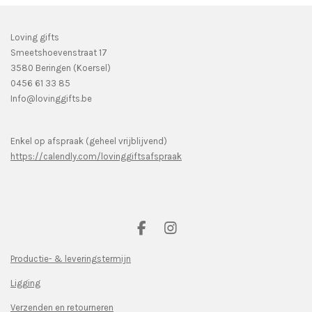
Loving gifts
Smeetshoevenstraat 17
3580 Beringen (Koersel)
0456 61 33 85
Info@lovinggifts.be
Enkel op afspraak (geheel vrijblijvend)
https://calendly.com/lovinggiftsafspraak
F
I
a
n
c
s
Productie- & leveringstermijn
e
t
Ligging
b
a
o
g
Verzenden en retourneren