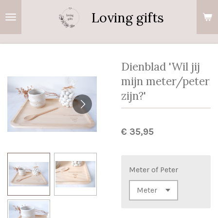
Ga
Loving gifts
direct
naar
de
hoofdinhoud
Dienblad 'Wil jij
mijn meter/peter
zijn?'
€ 35,95
Meter of Peter