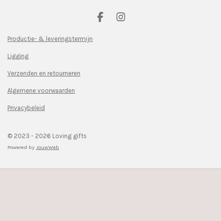
F
I
a
n
c
s
Productie- & leveringstermijn
e
t
Ligging
b
a
o
g
Verzenden en retourneren
o
r
k
a
Algemene voorwaarden
m
Privacybeleid
© 2023 - 2026 Loving gifts
Powered by
JouwWeb