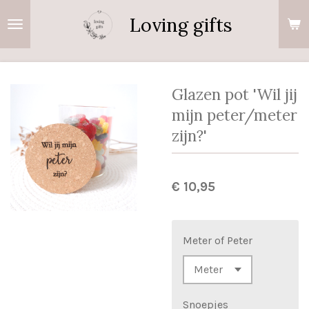
Ga
Loving gifts
direct
naar
de
hoofdinhoud
Glazen pot 'Wil jij
mijn peter/meter
zijn?'
€ 10,95
Meter of Peter
Snoepjes