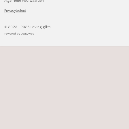
Algemene voorwaarden
m
Privacybeleid
© 2023 - 2026 Loving gifts
Powered by
JouwWeb