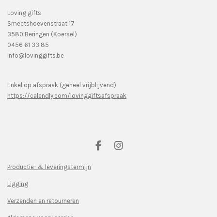
Loving gifts
Smeetshoevenstraat 17
3580 Beringen (Koersel)
0456 61 33 85
Info@lovinggifts.be
Enkel op afspraak (geheel vrijblijvend)
https://calendly.com/lovinggiftsafspraak
F
I
a
n
c
s
Productie- & leveringstermijn
e
t
Ligging
b
a
o
g
Verzenden en retourneren
o
r
k
a