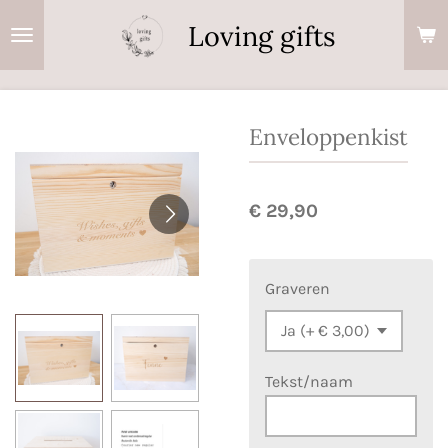
Ga
Loving gifts
direct
naar
de
hoofdinhoud
Enveloppenkist
€ 29,90
Graveren
Tekst/naam