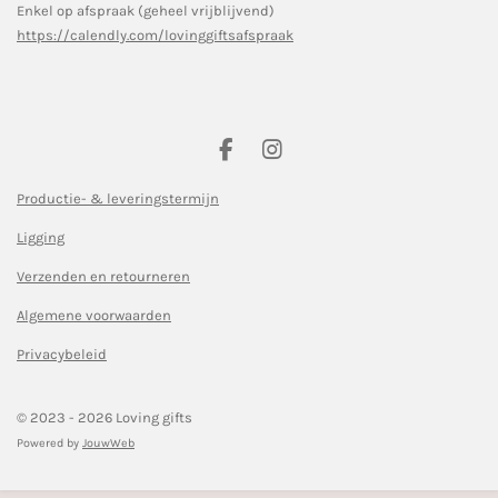
Enkel op afspraak (geheel vrijblijvend)
https://calendly.com/lovinggiftsafspraak
F
I
a
n
c
s
Productie- & leveringstermijn
e
t
Ligging
b
a
o
g
Verzenden en retourneren
o
r
k
a
Algemene voorwaarden
m
Privacybeleid
© 2023 - 2026 Loving gifts
Powered by
JouwWeb