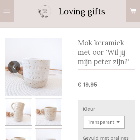
Ga
Loving gifts
direct
naar
de
hoofdinhoud
Mok keramiek
met oor 'Wil jij
mijn peter zijn?'
€ 19,95
Kleur
Gevuld met pralines