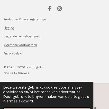
F
I
a
n
c
s
Productie- & leveringstermijn
e
t
Ligging
b
a
o
g
Verzenden en retourneren
o
r
k
a
Algemene voorwaarden
m
Privacybeleid
© 2023 - 2026 Loving gifts
Powered by
JouwWeb
Deze website gebruikt cookies voor analyse-
doeleinden en/of het tonen van advertenties.
Door gebruik te blijven maken van de site gaat u
hiermee akkoord.