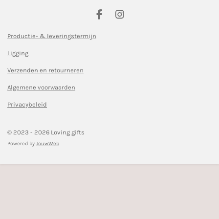
F
I
a
n
c
s
Productie- & leveringstermijn
e
t
Ligging
b
a
o
g
Verzenden en retourneren
o
r
k
a
Algemene voorwaarden
m
Privacybeleid
© 2023 - 2026 Loving gifts
Powered by
JouwWeb