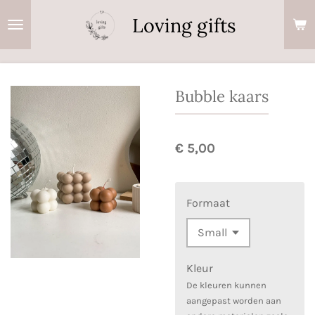
Ga
Loving gifts
direct
naar
de
hoofdinhoud
Bubble kaars
€ 5,00
Formaat
Kleur
De kleuren kunnen
aangepast worden aan