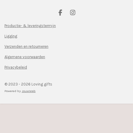
F
I
a
n
c
s
Productie- & leveringstermijn
e
t
Ligging
b
a
o
g
Verzenden en retourneren
o
r
k
a
Algemene voorwaarden
m
Privacybeleid
© 2023 - 2026 Loving gifts
Powered by
JouwWeb