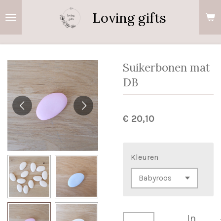
Ga
Loving gifts
direct
naar
de
hoofdinhoud
Suikerbonen mat
DB
€ 20,10
Kleuren
In