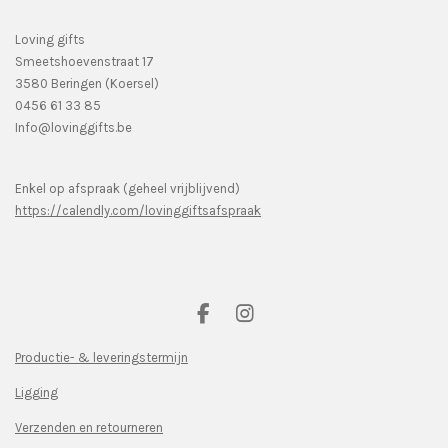
Loving gifts
Smeetshoevenstraat 17
3580 Beringen (Koersel)
0456 61 33 85
Info@lovinggifts.be
Enkel op afspraak (geheel vrijblijvend)
https://calendly.com/lovinggiftsafspraak
F
I
a
n
c
s
Productie- & leveringstermijn
e
t
Ligging
b
a
o
g
Verzenden en retourneren
o
r