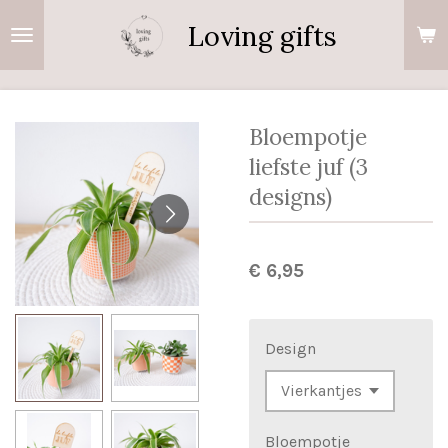
Ga
Loving gifts
direct
naar
de
hoofdinhoud
Bloempotje
liefste juf (3
designs)
€ 6,95
Design
Bloempotje