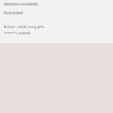
k
a
Algemene voorwaarden
m
Privacybeleid
© 2023 - 2026 Loving gifts
Powered by
JouwWeb