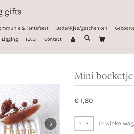
 gifts
ommunie & lentefeest
Bedankjes/geschenken
Geboorte
Ligging
F.A.Q.
Contact
Mini boeketje
€ 1,80
In winkelwa