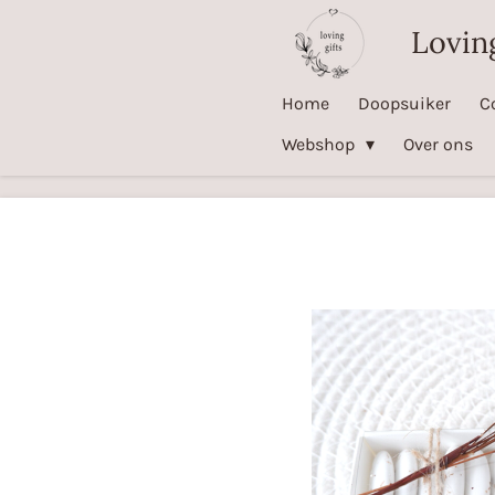
Ga
Loving
direct
naar
Home
Doopsuiker
C
de
Webshop
Over ons
hoofdinhoud