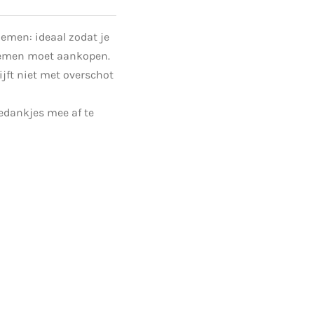
emen: ideaal zodat je
oemen moet aankopen.
ijft niet met overschot
edankjes mee af te