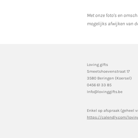
Met onze foto's en omschr
mogelijks afwijken van d
Loving gifts
Smeetshoevenstraat 17
3580 Beringen (Koersel)
0456 61 33 85
Info@lovinggifts.be
Enkel op afspraak (geheel v
https://calendly.com/lovin