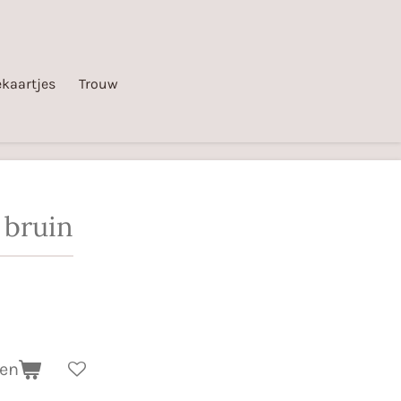
kaartjes
Trouw
 bruin
gen