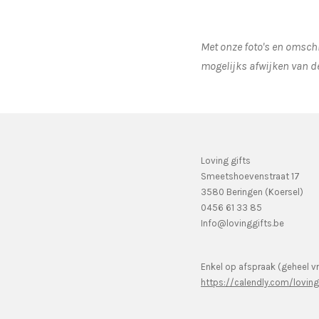
Met onze foto's en omschr
mogelijks afwijken van d
Loving gifts
Smeetshoevenstraat 17
3580 Beringen (Koersel)
0456 61 33 85
Info@lovinggifts.be
Enkel op afspraak (geheel vr
https://calendly.com/lovin