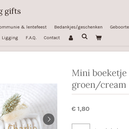
 gifts
ommunie & lentefeest
Bedankjes/geschenken
Geboorte
Ligging
F.A.Q.
Contact
Mini boeketje
groen/cream
€ 1,80