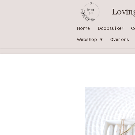
Ga
Loving
direct
naar
Home
Doopsuiker
C
de
Webshop
Over ons
hoofdinhoud