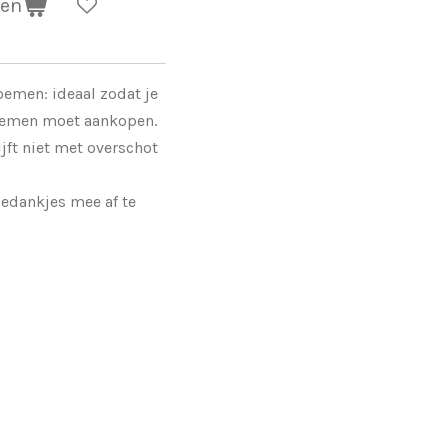
gen
emen: ideaal zodat je
oemen moet aankopen.
ijft niet met overschot
edankjes mee af te