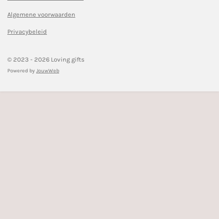
o
r
k
a
Algemene voorwaarden
m
Privacybeleid
© 2023 - 2026 Loving gifts
Powered by
JouwWeb