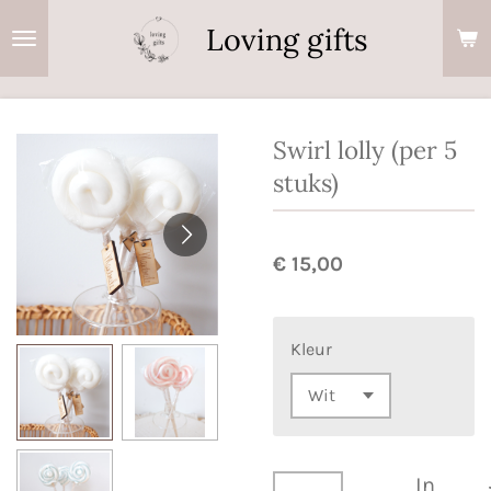
Ga
Loving gifts
direct
naar
de
hoofdinhoud
Swirl lolly (per 5
stuks)
€ 15,00
Kleur
In