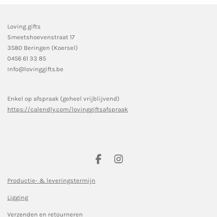
Loving gifts
Smeetshoevenstraat 17
3580 Beringen (Koersel)
0456 61 33 85
Info@lovinggifts.be
Enkel op afspraak (geheel vrijblijvend)
https://calendly.com/lovinggiftsafspraak
F
I
a
n
c
s
Productie- & leveringstermijn
e
t
Ligging
b
a
o
g
Verzenden en retourneren