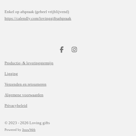
Enkel op afspraak (geheel vrijblijvend)
https://calendly.com/lovinggiftsafspraak
F
I
a
n
Productie- & leveringstermijn
c
s
e
t
Ligging
b
a
o
g
Verzenden en retourneren
o
r
k
a
Algemene voorwaarden
m
Privacybeleid
© 2023 - 2026 Loving gifts
Powered by
JouwWeb