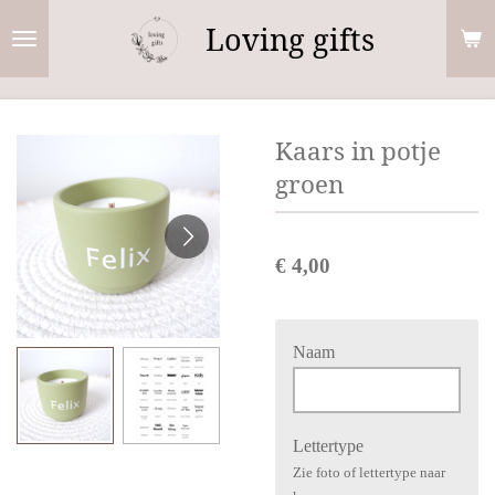
Ga
Loving gifts
direct
naar
de
Kaars in potje
hoofdinhoud
groen
€ 4,00
Naam
Lettertype
Zie foto of lettertype naar