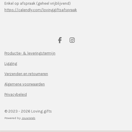
Enkel op afspraak (geheel vrijblijvend)
https://calendly.com/lovinggiftsafspraak
F
I
a
n
c
s
Productie- & leveringstermijn
e
t
Ligging
b
a
o
g
Verzenden en retourneren
o
r
k
a
Algemene voorwaarden
m
Privacybeleid
© 2023 - 2026 Loving gifts
Powered by
JouwWeb