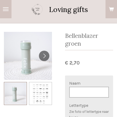
Ga
Loving gifts
direct
naar
de
hoofdinhoud
Bellenblazer
groen
€ 2,70
Naam
Lettertype
Zie foto of lettertype naar