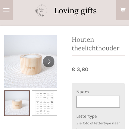
Ga
Loving gifts
direct
naar
de
hoofdinhoud
Houten
theelichthouder
€ 3,80
Naam
Lettertype
Zie foto of lettertype naar