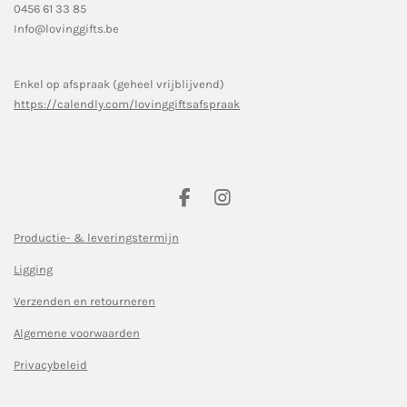
0456 61 33 85
Info@lovinggifts.be
Enkel op afspraak (geheel vrijblijvend)
https://calendly.com/lovinggiftsafspraak
F
I
a
n
c
s
Productie- & leveringstermijn
e
t
Ligging
b
a
o
g
Verzenden en retourneren
o
r
k
a
Algemene voorwaarden
m
Privacybeleid