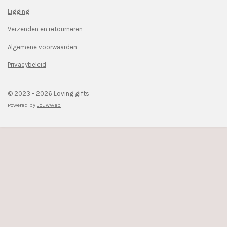
e
t
Ligging
b
a
o
g
Verzenden en retourneren
o
r
k
a
Algemene voorwaarden
m
Privacybeleid
© 2023 - 2026 Loving gifts
Powered by
JouwWeb