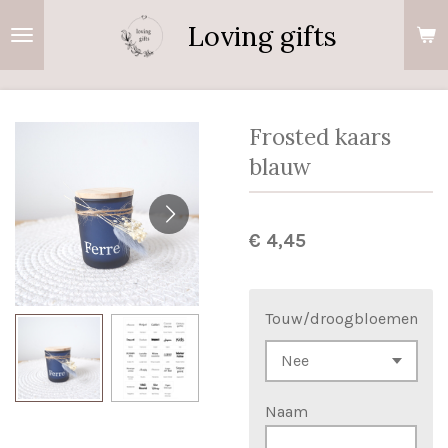
Ga
Loving gifts
direct
naar
de
hoofdinhoud
Frosted kaars
blauw
€ 4,45
Touw/droogbloemen
Naam