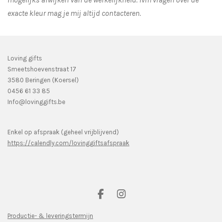
exacte kleur mag je mij altijd contacteren.
Loving gifts
Smeetshoevenstraat 17
3580 Beringen (Koersel)
0456 61 33 85
Info@lovinggifts.be
Enkel op afspraak (geheel vrijblijvend)
https://calendly.com/lovinggiftsafspraak
F
I
a
n
c
s
Productie- & leveringstermijn