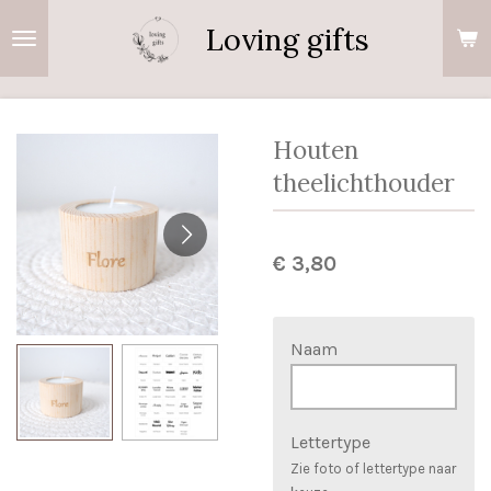
Ga
Loving gifts
direct
naar
de
hoofdinhoud
Houten
theelichthouder
€ 3,80
Naam
Lettertype
Zie foto of lettertype naar