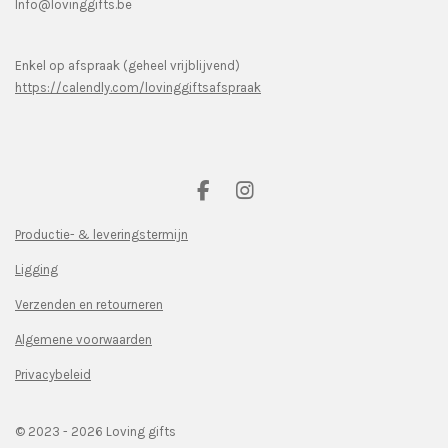
Info@lovinggifts.be
Enkel op afspraak (geheel vrijblijvend)
https://calendly.com/lovinggiftsafspraak
F
I
a
n
c
s
Productie- & leveringstermijn
e
t
Ligging
b
a
o
g
Verzenden en retourneren
o
r
k
a
Algemene voorwaarden
m
Privacybeleid
© 2023 - 2026 Loving gifts